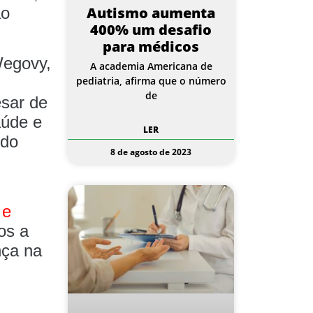
Autismo aumenta
ão
400% um desafio
para médicos
Wegovy,
A academia Americana de
pediatria, afirma que o número
de
sar de
aúde e
LER
udo
8 de agosto de 2023
 e
os a
nça na