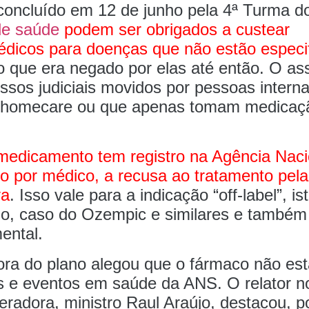
oncluído em 12 de junho pela 4ª Turma d
de saúde
podem ser obrigados a custear
édicos para doenças que não estão especi
go que era negado por elas até então. O as
sos judiciais movidos por pessoas intern
em homecare ou que apenas tomam medica
medicamento tem registro na Agência Naci
ado por médico, a recusa ao tratamento pela
va
. Isso vale para a indicação “off-label”, is
io, caso do Ozempic e similares e também
ental.
ora do plano alegou que o fármaco não est
os e eventos em saúde da ANS. O relator 
eradora, ministro Raul Araújo, destacou, 