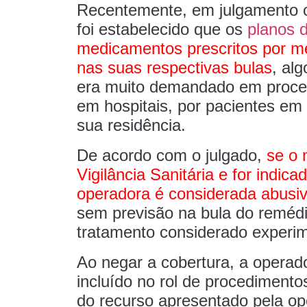
Recentemente, em julgamento c
foi estabelecido que os
planos 
medicamentos prescritos por m
nas suas respectivas bulas
, al
era muito demandado em proces
em hospitais, por pacientes 
sua residência.
De acordo com o julgado,
se o 
Vigilância Sanitária e for indic
operadora é considerada abusi
sem previsão na bula do reméd
tratamento considerado experim
Ao negar a cobertura, a operad
incluído no rol de procediment
do recurso apresentado pela op