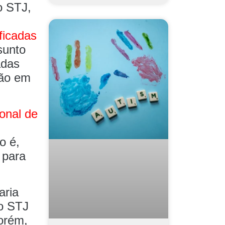
o STJ,
ficadas
sunto
adas
ção em
onal de
to é,
 para
aria
no STJ
porém,